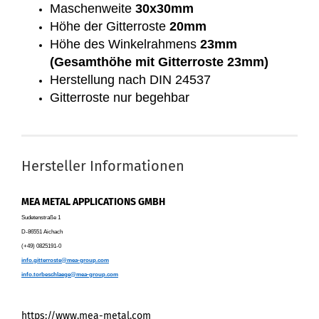
Maschenweite
30x30mm
Höhe der Gitterroste
20mm
Höhe des Winkelrahmens
23mm
(Gesamthöhe mit Gitterroste 23mm)
Herstellung nach DIN 24537
Gitterroste nur begehbar
Hersteller Informationen
MEA METAL APPLICATIONS GMBH
Sudetenstraße 1
D-86551 Aichach
(+49) 0825191-0
info.gitterroste@mea-group.com
info.torbeschlaege@mea-group.com
https://www.mea-metal.com