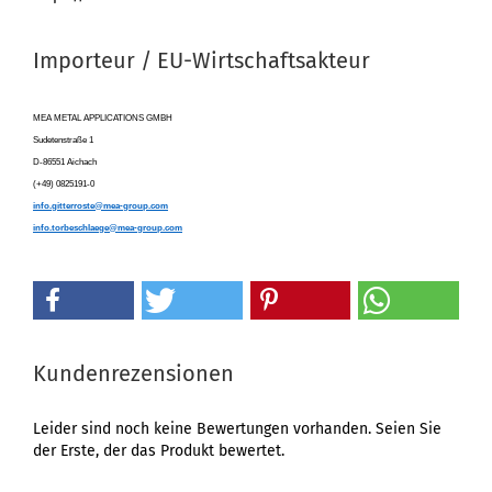
Importeur / EU-Wirtschaftsakteur
MEA METAL APPLICATIONS GMBH
Sudetenstraße 1
D-86551 Aichach
(+49) 0825191-0
info.gitterroste@mea-group.com
info.torbeschlaege@mea-group.com
Kundenrezensionen
Leider sind noch keine Bewertungen vorhanden. Seien Sie
der Erste, der das Produkt bewertet.