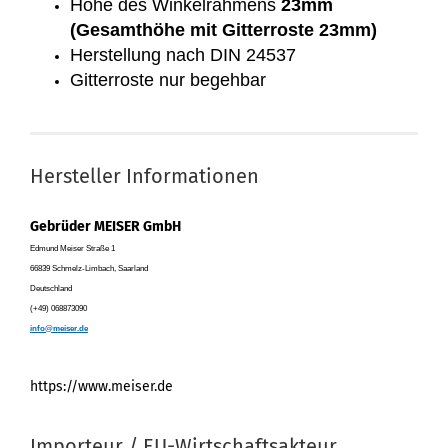
Höhe des Winkelrahmens
23mm
(Gesamthöhe mit Gitterroste 23mm)
Herstellung nach DIN 24537
Gitterroste nur begehbar
Hersteller Informationen
Gebrüder MEISER GmbH
Edmund Meiser Straße 1
66839 Schmelz-Limbach, Saarland
Deutschland
(+49) 068873090
info@meiser.de
https://www.meiser.de
Importeur / EU-Wirtschaftsakteur