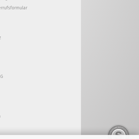
errufsformular
z
KG
m