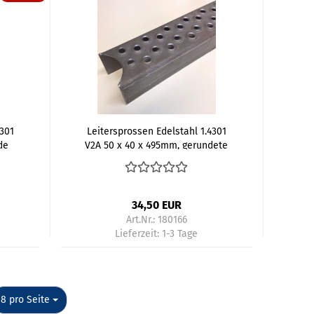
4301
Leitersprossen Edelstahl 1.4301
de
V2A 50 x 40 x 495mm, gerundete
Enden für 48,3mm Rohr
34,50 EUR
Art.Nr.: 180166
n
Lieferzeit:
1-3 Tage
pro Seite
8 pro Seite