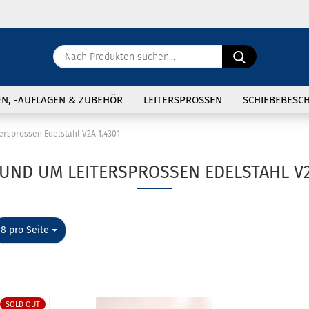
Sprache ausw
Nach
Produkten
suchen...
E
Lieferland
EN, -AUFLAGEN & ZUBEHÖR
LEITERSPROSSEN
SCHIEBEBESC
P
tersprossen Edelstahl V2A 1.4301
Restposten anzeigen
RUND UM LEITERSPROSSEN EDELSTAHL V2A
Gitterroste und Sonstiges
Zubehör
Kon
pro Seite
8 pro Seite
Pas
SOLD OUT