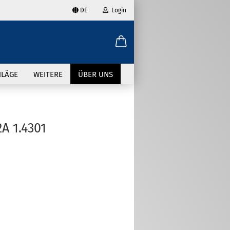
DE
Login
ählen
-Mail
HLÄGE
WEITERE
ÜBER UNS
asswort
 1.4301
to erstellen
swort vergessen?