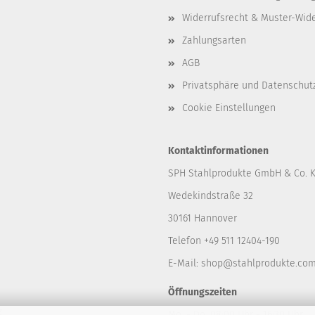
Widerrufsrecht & Muster-Wid
Zahlungsarten
AGB
Privatsphäre und Datenschut
Cookie Einstellungen
Kontaktinformationen
SPH Stahlprodukte GmbH & Co. 
Wedekindstraße 32
30161 Hannover
Telefon +49 511 12404-190
E-Mail: shop
@stahlprodukte.co
Öffnungszeiten
z
Mo. - Do. 08:00 Uhr - 16:30 Uhr