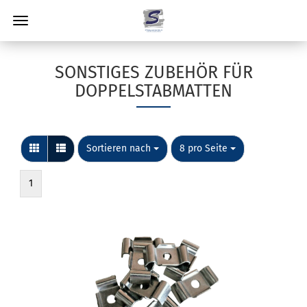
SONSTIGES ZUBEHÖR FÜR
DOPPELSTABMATTEN
Sortieren nach
pro Seite
Sortieren nach
8 pro Seite
1