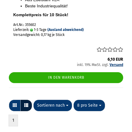
Beste Industriequalität!
Komplettpreis für 10 Stück!
Art.Nr.: 355602
Lieferzeit:
1-3 Tage
(Ausland abweichend)
Versandgewicht:
0,17
kg je Stück
6,10 EUR
inkl. 19% MwSt. zzgl.
Versand
IN DEN WARENKORB
Sortieren nach
pro Seite
Sortieren nach
8 pro Seite
1