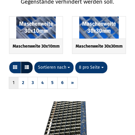
Gegenstände verhindert werden soll.
Maschenweite 30x10mm
Maschenweite 30x30mm
Sortieren nach
pro Seite
Sortieren nach
8 pro Seite
1
2
3
4
5
6
»