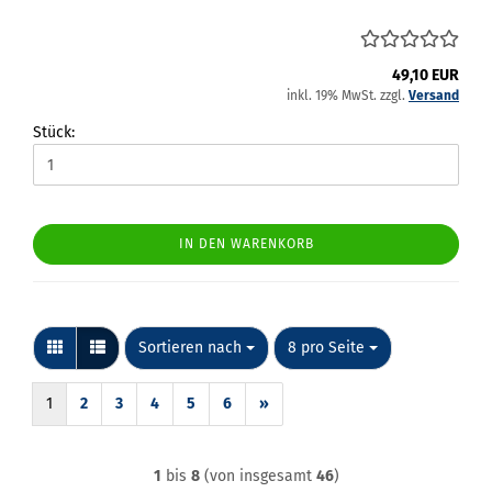
49,10 EUR
inkl. 19% MwSt. zzgl.
Versand
Stück:
IN DEN WARENKORB
Sortieren nach
pro Seite
Sortieren nach
8 pro Seite
1
2
3
4
5
6
»
1
bis
8
(von insgesamt
46
)