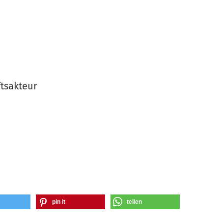
tsakteur
pin it
teilen