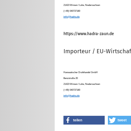
21423 Winsen / Luhe, Niedersachsen
(+49) 040737180
info@hadra.de
https://www.hadra-zaun.de
Importeur / EU-Wirtschaf
Hanseatischer Drahthandel GmbH
Benzstraße 20
21423 Winsen / Luhe, Niedersachsen
(+49) 040737180
info@hadra.de
teilen
tweet