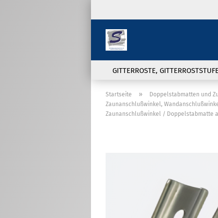
GITTERROSTE, GITTERROSTSTUF
»
Startseite
Doppelstabmatten und Z
Zaunanschlußwinkel, Wandanschlußwinkel
Zaunanschlußwinkel / Doppelstabmatte au
Doppelstabmatten und
Zubehör anzeigen
Sichtschutzstreifen
Doppelstabmatte in 6/5/6 und
8/6/8 Ausführung
Pfosten für
Doppelstabmattenzaun
Zaunanschlußwinkel,
Wandanschlußwinkel und