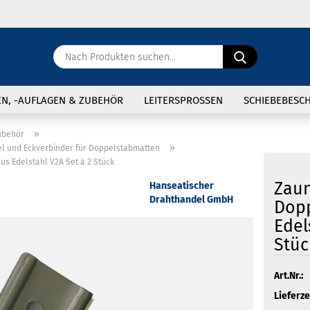
Sprache ausw
Nach
Produkten
suchen...
E
Lieferland
EN, -AUFLAGEN & ZUBEHÖR
LEITERSPROSSEN
SCHIEBEBESC
P
»
ubehör
»
 und Eckverbinder für Doppelstabmatten
Restposten anzeigen
s Edelstahl V2A Set á 2 Stück
Gitterroste und Sonstiges
Zaun
Hanseatischer
Zubehör
Drahthandel GmbH
Dopp
Kon
Edel
Pas
Stüc
Art.Nr.:
Lieferze