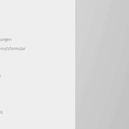
gungen
errufsformular
z
KG