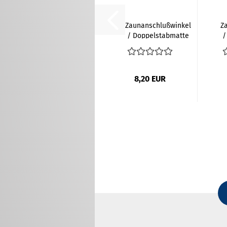
Zaunanschlußwinkel
Z
/ Doppelstabmatte
/
aus...
8,20 EUR