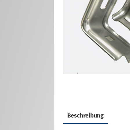
Eckverbinder für
Doppelstabmatten
Montagefüße für
Doppelstabmatten
Zaunanschlußleisten Sets
U-Verbinder für
Doppelstabmatten
Innensechskantschlüssel / Bit
/ M8x40 Schraube für
Doppelstabmattenzaun
Sonstiges Zubehör für
Doppelstabmatten
Beschreibung