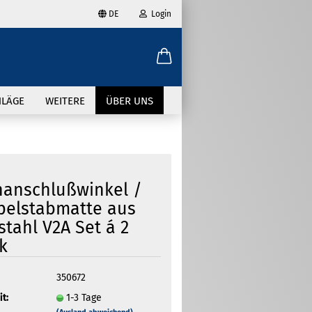
DE
Login
ählen
-Mail
HLÄGE
WEITERE
ÜBER UNS
asswort
anschlußwinkel /
elstabmatte aus
to erstellen
stahl V2A Set á 2
swort vergessen?
k
350672
it:
1-3 Tage