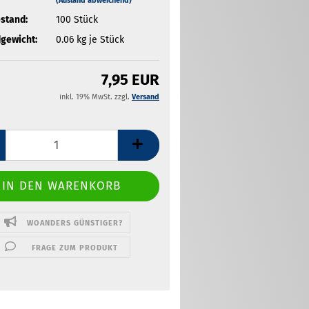
(Ausland abweichend)
stand:
100
Stück
gewicht:
0.06
kg je Stück
7,95 EUR
inkl. 19% MwSt. zzgl.
Versand
WOANDERS GÜNSTIGER?
FRAGE ZUM PRODUKT