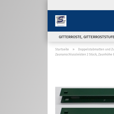
GITTERROSTE, GITTERROSTSTUF
»
Startseite
Doppelstabmatten und Z
Zaunanschlussleisten 2 Stück, Zaunhöhe 
Doppelstabmatten und
Zubehör anzeigen
Sichtschutzstreifen
Doppelstabmatte in 6/5/6 und
8/6/8 Ausführung
Pfosten für
Doppelstabmattenzaun
Zaunanschlußwinkel,
Wandanschlußwinkel und