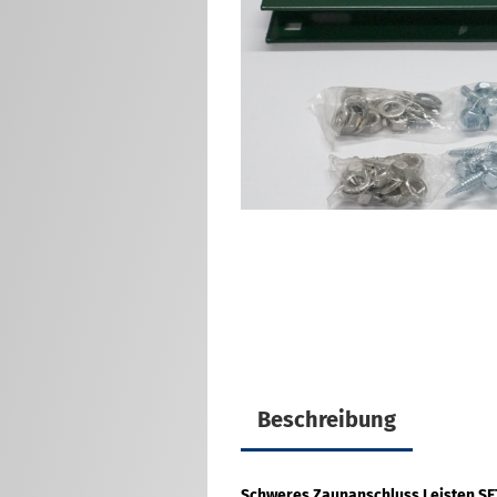
Eckverbinder für
Doppelstabmatten
Montagefüße für
Doppelstabmatten
Zaunanschlußleisten Sets
U-Verbinder für
Doppelstabmatten
Innensechskantschlüssel / Bit
/ M8x40 Schraube für
Doppelstabmattenzaun
Sonstiges Zubehör für
Doppelstabmatten
Beschreibung
Schweres Zaunanschluss Leisten SE