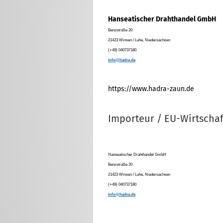
Hanseatischer Drahthandel GmbH
Benzstraße 20
21423 Winsen / Luhe, Niedersachsen
(+49) 040737180
info@hadra.de
https://www.hadra-zaun.de
Importeur / EU-Wirtschaf
Hanseatischer Drahthandel GmbH
Benzstraße 20
21423 Winsen / Luhe, Niedersachsen
(+49) 040737180
info@hadra.de