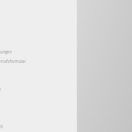
gungen
errufsformular
z
KG