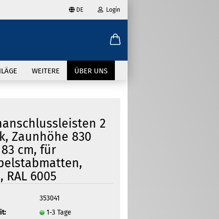
DE
Login
ählen
-Mail
HLÄGE
WEITERE
ÜBER UNS
asswort
anschlussleisten 2
k, Zaunhöhe 830
83 cm, für
to erstellen
elstabmatten,
swort vergessen?
, RAL 6005
353041
it:
1-3 Tage