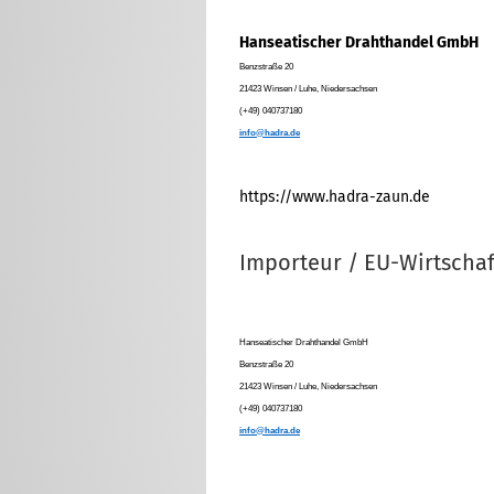
Hanseatischer Drahthandel GmbH
Benzstraße 20
21423 Winsen / Luhe, Niedersachsen
(+49) 040737180
info@hadra.de
https://www.hadra-zaun.de
Importeur / EU-Wirtschaf
Hanseatischer Drahthandel GmbH
Benzstraße 20
21423 Winsen / Luhe, Niedersachsen
(+49) 040737180
info@hadra.de