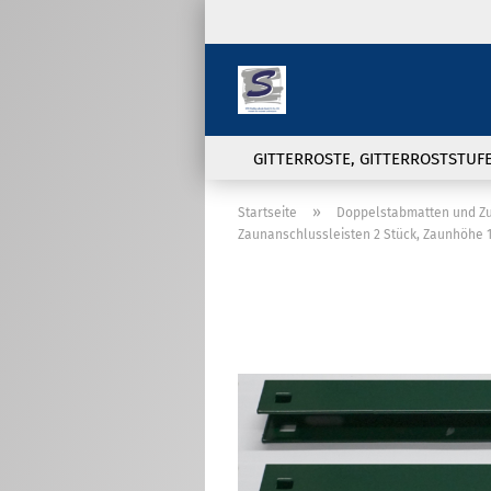
GITTERROSTE, GITTERROSTSTUF
»
Startseite
Doppelstabmatten und Z
Zaunanschlussleisten 2 Stück, Zaunhöhe 
Doppelstabmatten und
Zubehör anzeigen
Sichtschutzstreifen
Doppelstabmatte in 6/5/6 und
8/6/8 Ausführung
Pfosten für
Doppelstabmattenzaun
Zaunanschlußwinkel,
Wandanschlußwinkel und