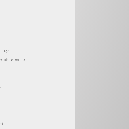
gungen
errufsformular
z
KG