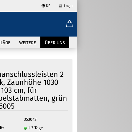
DE
Login
ählen
-Mail
HLÄGE
WEITERE
ÜBER UNS
asswort
anschlussleisten 2
k, Zaunhöhe 1030
103 cm, für
to erstellen
elstabmatten, grün
swort vergessen?
6005
353042
it:
1-3 Tage