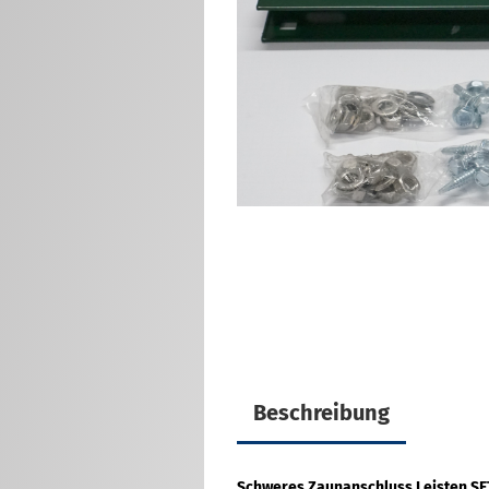
Eckverbinder für
Doppelstabmatten
Montagefüße für
Doppelstabmatten
Zaunanschlußleisten Sets
U-Verbinder für
Doppelstabmatten
Innensechskantschlüssel / Bit
/ M8x40 Schraube für
Doppelstabmattenzaun
Sonstiges Zubehör für
Doppelstabmatten
Beschreibung
Schweres Zaunanschluss Leisten SE