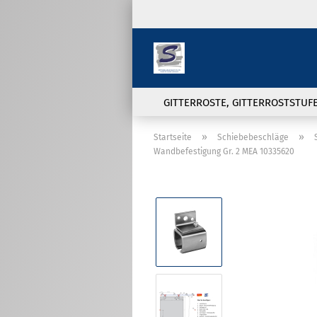
GITTERROSTE, GITTERROSTSTUF
»
»
Startseite
Schiebebeschläge
Wandbefestigung Gr. 2 MEA 10335620
Doppelstabmatten und
Zubehör anzeigen
Sichtschutzstreifen
Doppelstabmatte in 6/5/6 und
8/6/8 Ausführung
Pfosten für
Doppelstabmattenzaun
Zaunanschlußwinkel,
Wandanschlußwinkel und