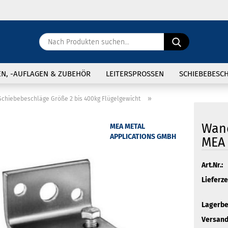
Sprache ausw
Nach
Produkten
suchen...
E
Lieferland
EN, -AUFLAGEN & ZUBEHÖR
LEITERSPROSSEN
SCHIEBEBESC
P
»
Schiebebeschläge Größe 2 bis 400kg Flügelgewicht
Restposten anzeigen
Wand
MEA METAL
Gitterroste und Sonstiges
APPLICATIONS GMBH
MEA 
Zubehör
Kon
Art.Nr.:
Pas
Lieferze
Lagerbe
Versand