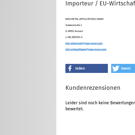
Importeur / EU-Wirtschaf
MEA METAL APPLICATIONS GMBH
Sudetenstraße 1
D-86551 Aichach
(+49) 0825191-0
info.gitterroste@mea-group.com
info.torbeschlaege@mea-group.com
teilen
tweet
Kundenrezensionen
Leider sind noch keine Bewertungen 
bewertet.