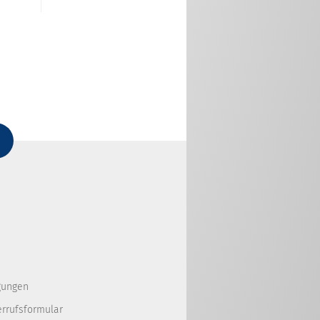
gungen
errufsformular