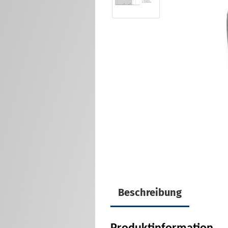
Eckverbinder für
Doppelstabmatten
Montagefüße für
Doppelstabmatten
Zaunanschlußleisten Sets
U-Verbinder für
Doppelstabmatten
Innensechskantschlüssel / Bit
/ M8x40 Schraube für
Doppelstabmattenzaun
Sonstiges Zubehör für
Doppelstabmatten
Beschreibung