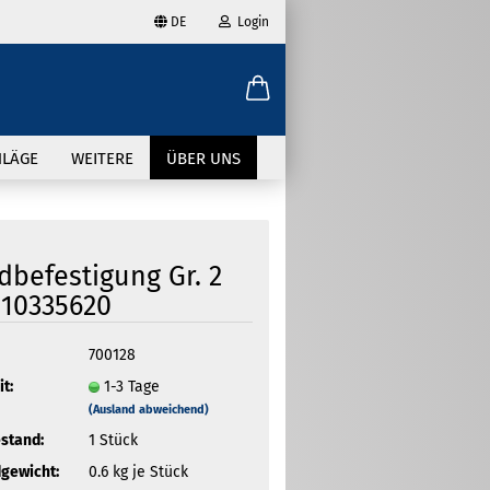
DE
Login
ählen
-Mail
HLÄGE
WEITERE
ÜBER UNS
asswort
befestigung Gr. 2
10335620
to erstellen
700128
swort vergessen?
it:
1-3 Tage
(Ausland abweichend)
stand:
1
Stück
gewicht:
0.6
kg je Stück