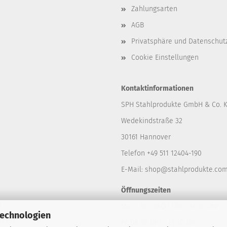
Zahlungsarten
AGB
Privatsphäre und Datenschut
Cookie Einstellungen
Kontaktinformationen
SPH Stahlprodukte GmbH & Co. 
Wedekindstraße 32
30161 Hannover
Telefon +49 511 12404-190
E-Mail: shop
@stahlprodukte.co
Öffnungszeiten
z
Mo. - Do. 08:00 Uhr - 16:30 Uhr
Technologien
iegel
Fr. 08:00 Uhr - 13:30 Uhr