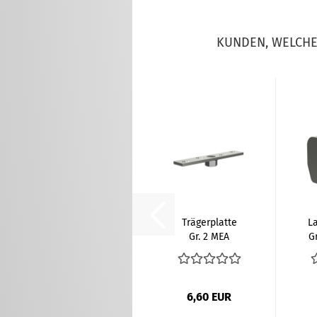
KUNDEN, WELCHE 
Trägerplatte
L
Gr. 2 MEA
G
10336620
6,60 EUR