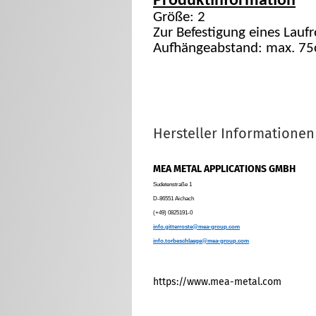
Produktinformation
Größe: 2
Zur Befestigung eines Lauf
Aufhängeabstand: max. 7
Hersteller Informationen
MEA METAL APPLICATIONS GMBH
Sudetenstraße 1
D-86551 Aichach
(+49) 0825191-0
info.gitterroste@mea-group.com
info.torbeschlaege@mea-group.com
https://www.mea-metal.com