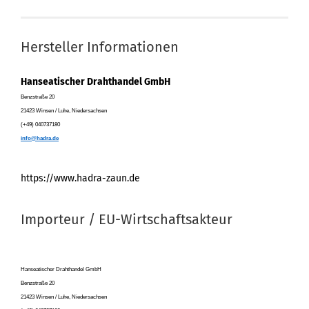
Hersteller Informationen
Hanseatischer Drahthandel GmbH
Benzstraße 20
21423 Winsen / Luhe, Niedersachsen
(+49) 040737180
info@hadra.de
https://www.hadra-zaun.de
Importeur / EU-Wirtschaftsakteur
Hanseatischer Drahthandel GmbH
Benzstraße 20
21423 Winsen / Luhe, Niedersachsen