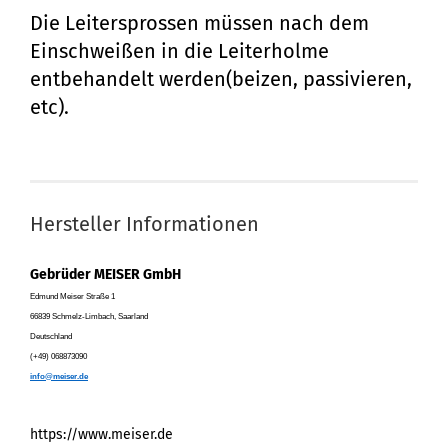
Die Leitersprossen müssen nach dem
Einschweißen in die Leiterholme
entbehandelt werden(beizen, passivieren,
etc).
Hersteller Informationen
Gebrüder MEISER GmbH
Edmund Meiser Straße 1
66839 Schmelz-Limbach, Saarland
Deutschland
(+49) 068873090
info@meiser.de
https://www.meiser.de