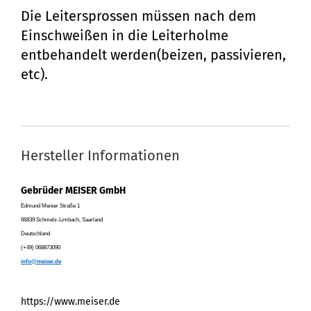
Die Leitersprossen müssen nach dem
Einschweißen in die Leiterholme
entbehandelt werden(beizen, passivieren,
etc).
Hersteller Informationen
Gebrüder MEISER GmbH
Edmund Meiser Straße 1
66839 Schmelz-Limbach, Saarland
Deutschland
(+49) 068873090
info@meiser.de
https://www.meiser.de