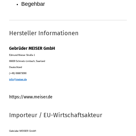
Begehbar
Hersteller Informationen
Gebrüder MEISER GmbH
Edmund Meiser Straße 1
66839 Schmelz-Limbach, Saarland
Deutschland
(+49) 068873090
info@meiser.de
https://www.meiser.de
Importeur / EU-Wirtschaftsakteur
Gebrüder MEISER GmbH