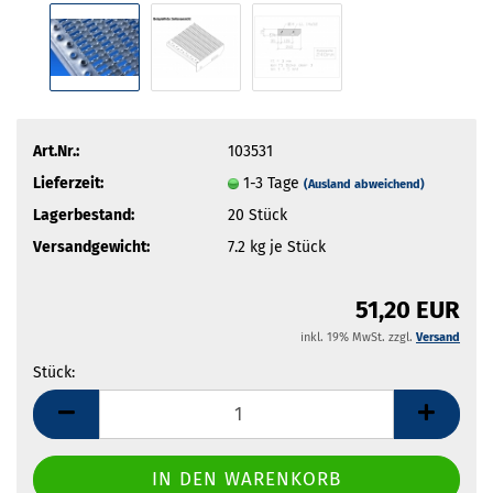
Art.Nr.:
103531
Lieferzeit:
1-3 Tage
(Ausland abweichend)
Lagerbestand:
20
Stück
Versandgewicht:
7.2
kg je Stück
51,20 EUR
inkl. 19% MwSt. zzgl.
Versand
Stück:
Stück