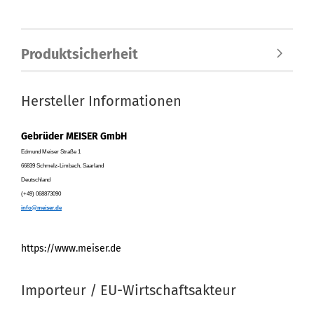
Produktsicherheit
Hersteller Informationen
Gebrüder MEISER GmbH
Edmund Meiser Straße 1
66839 Schmelz-Limbach, Saarland
Deutschland
(+49) 068873090
info@meiser.de
https://www.meiser.de
Importeur / EU-Wirtschaftsakteur