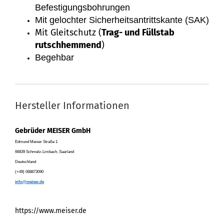
Befestigungsbohrungen
Mit gelochter Sicherheitsantrittskante (SAK)
Mit Gleitschutz (
Trag- und Füllstab
rutschhemmend
)
Begehbar
Hersteller Informationen
Gebrüder MEISER GmbH
Edmund Meiser Straße 1
66839 Schmelz-Limbach, Saarland
Deutschland
(+49) 068873090
info@meiser.de
https://www.meiser.de