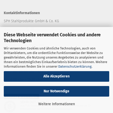
Kontaktinformationen
SPH Stahlprodukte GmbH & Co. KG
Wedekindstraße 32
Diese Webseite verwendet Cookies und andere
30161 Hannover
Technologien
Telefon +49 511 12404-190
Wir verwenden Cookies und ähnliche Technologien, auch von
Drittanbietern, um die ordentliche Funktionsweise der Website zu
E-Mail: shop
@stahlprodukte.com
gewährleisten, die Nutzung unseres Angebotes zu analysieren und
Ihnen ein bestmögliches Einkaufserlebnis bieten zu können. Weitere
Öffnungszeiten
Informationen finden Sie in unserer
Datenschutzerklärung
.
Mo. - Do. 08:00 Uhr - 16:30 Uhr
Alle Akzeptieren
Fr. 08:00 Uhr - 13:30 Uhr
Nur Notwendige
Vertrag widerrufen
SEHR GUT
(4.98 / 5)
Weitere Informationen
aus
716
Bewertungen bei: ebay.de, hood.de, amazon.de ⓘ
Informationen zur Echtheit der Bewertungen
Webshop erstellen
mit Gambio.de © 2026