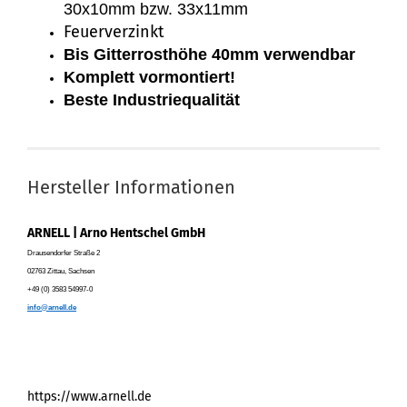
30x10mm bzw. 33x11mm
Feuerverzinkt
Bis Gitterrosthöhe 40mm verwendbar
Komplett vormontiert!
Beste Industriequalität
Hersteller Informationen
ARNELL | Arno Hentschel GmbH
Drausendorfer Straße 2
02763 Zittau, Sachsen
+49 (0) 3583 54997-0
info@arnell.de
https://www.arnell.de