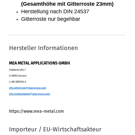
(Gesamthöhe mit Gitterroste 23mm)
Herstellung nach DIN 24537
Gitterroste nur begehbar
Hersteller Informationen
MEA METAL APPLICATIONS GMBH
Sudetenstraße 1
D-86551 Aichach
(+49) 0825191-0
info.gitterroste@mea-group.com
info.torbeschlaege@mea-group.com
https://www.mea-metal.com
Importeur / EU-Wirtschaftsakteur