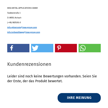
MEA METAL APPLICATIONS GMBH
Sudetenstraße 1
D-86551 Aichach
(+49) 0825191-0
info.gitterroste@mea-group.com
info.torbeschlaege@mea-group.com
Kundenrezensionen
Leider sind noch keine Bewertungen vorhanden. Seien Sie
der Erste, der das Produkt bewertet.
IHRE MEINUNG