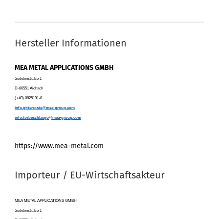
Hersteller Informationen
MEA METAL APPLICATIONS GMBH
Sudetenstraße 1
D-86551 Aichach
(+49) 0825191-0
info.gitterroste@mea-group.com
info.torbeschlaege@mea-group.com
https://www.mea-metal.com
Importeur / EU-Wirtschaftsakteur
MEA METAL APPLICATIONS GMBH
Sudetenstraße 1