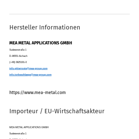
Hersteller Informationen
MEA METAL APPLICATIONS GMBH
Sudetenstraße 1
D-86551 Aichach
(+49) 0825191-0
info.gitterroste@mea-group.com
info.torbeschlaege@mea-group.com
https://www.mea-metal.com
Importeur / EU-Wirtschaftsakteur
MEA METAL APPLICATIONS GMBH
Sudetenstraße 1