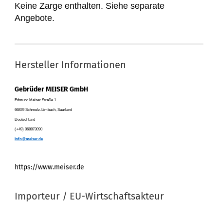
Keine Zarge enthalten. Siehe separate
Angebote.
Hersteller Informationen
Gebrüder MEISER GmbH
Edmund Meiser Straße 1
66839 Schmelz-Limbach, Saarland
Deutschland
(+49) 068873090
info@meiser.de
https://www.meiser.de
Importeur / EU-Wirtschaftsakteur