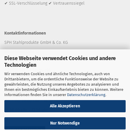
✔ SSL-Verschlüsselung ✔ Vertrauenssiegel
Kontaktinformationen
SPH Stahlprodukte GmbH & Co. KG
Wedekindstraße 32
Diese Webseite verwendet Cookies und andere
30161 Hannover
Technologien
Telefon +49 511 12404-190
Wir verwenden Cookies und ähnliche Technologien, auch von
Drittanbietern, um die ordentliche Funktionsweise der Website zu
E-Mail: shop
@stahlprodukte.com
gewährleisten, die Nutzung unseres Angebotes zu analysieren und
Ihnen ein bestmögliches Einkaufserlebnis bieten zu können. Weitere
Öffnungszeiten
Informationen finden Sie in unserer
Datenschutzerklärung
.
Mo. - Do. 08:00 Uhr - 16:30 Uhr
Alle Akzeptieren
Fr. 08:00 Uhr - 13:30 Uhr
Nur Notwendige
Vertrag widerrufen