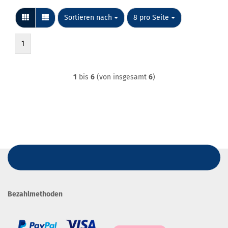
Sortieren nach
pro Seite
Sortieren nach
8 pro Seite
1
1
bis
6
(von insgesamt
6
)
Bezahlmethoden