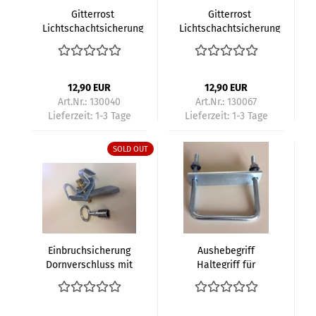
Gitterrost
Gitterrost
Lichtschachtsicherung
Lichtschachtsicherung
Sicherungskette 70
Einhängebügel
cm, Kette 1 Paar = 1
verzinkt zum
Beutel
Verschrauben 1 Paar =
2 Stück
12,90 EUR
12,90 EUR
Art.Nr.: 130040
Art.Nr.: 130067
Lieferzeit:
1-3 Tage
Lieferzeit:
1-3 Tage
SOLD OUT
Einbruchsicherung
Aushebegriff
Dornverschluss mit
Haltegriff für
Schlüssel für
Gitterroste
Gitterroste
Maschenweite
galvanisch verzinkt