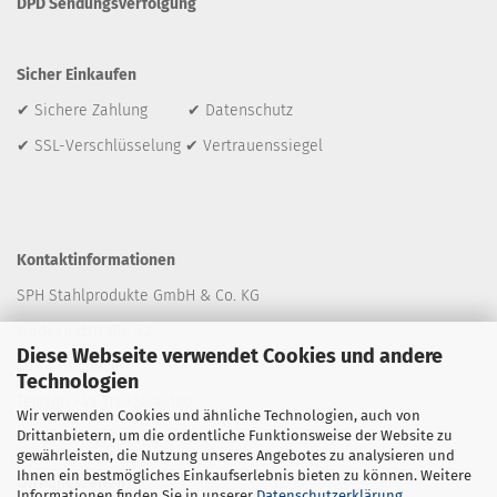
DPD Sendungsverfolgung
Sicher Einkaufen
✔ Sichere Zahlung ✔ Datenschutz
✔ SSL-Verschlüsselung ✔ Vertrauenssiegel
Kontaktinformationen
SPH Stahlprodukte GmbH & Co. KG
Wedekindstraße 32
Diese Webseite verwendet Cookies und andere
30161 Hannover
Technologien
Telefon +49 511 12404-190
Wir verwenden Cookies und ähnliche Technologien, auch von
Drittanbietern, um die ordentliche Funktionsweise der Website zu
E-Mail: shop
@stahlprodukte.com
gewährleisten, die Nutzung unseres Angebotes zu analysieren und
Ihnen ein bestmögliches Einkaufserlebnis bieten zu können. Weitere
Öffnungszeiten
Informationen finden Sie in unserer
Datenschutzerklärung
.