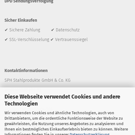
DPD Sendungsverfolgung
Sicher Einkaufen
✔ Sichere Zahlung ✔ Datenschutz
✔ SSL-Verschlüsselung ✔ Vertrauenssiegel
Kontaktinformationen
SPH Stahlprodukte GmbH & Co. KG
Wedekindstraße 32
Diese Webseite verwendet Cookies und andere
30161 Hannover
Technologien
Telefon +49 511 12404-190
Wir verwenden Cookies und ähnliche Technologien, auch von
Drittanbietern, um die ordentliche Funktionsweise der Website zu
E-Mail: shop
@stahlprodukte.com
gewährleisten, die Nutzung unseres Angebotes zu analysieren und
Ihnen ein bestmögliches Einkaufserlebnis bieten zu können. Weitere
Öffnungszeiten
Informationen finden Sie in unserer
Datenschutzerklärung
.