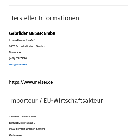
Hersteller Informationen
Gebrüder MEISER GmbH
Edmund Meiser Straße 1
66839 Schmelz-Limbach, Saarland
Deutschland
(+49) 068873090
info@meiser.de
https://www.meiser.de
Importeur / EU-Wirtschaftsakteur
Gebrüder MEISER GmbH
Edmund Meiser Straße 1
66839 Schmelz-Limbach, Saarland
Deutschland