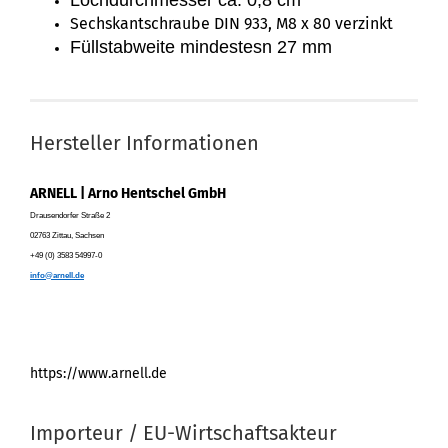
Lochdurchmesser ca. 0,8 cm
Sechskantschraube DIN 933, M8 x 80 verzinkt
Füllstabweite mindestesn 27 mm
Hersteller Informationen
ARNELL | Arno Hentschel GmbH
Drausendorfer Straße 2
02763 Zittau, Sachsen
+49 (0) 3583 54997-0
info@arnell.de
https://www.arnell.de
Importeur / EU-Wirtschaftsakteur