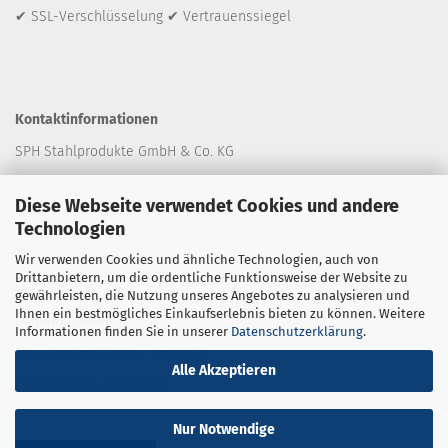
✔ SSL-Verschlüsselung ✔ Vertrauenssiegel
Kontaktinformationen
SPH Stahlprodukte GmbH & Co. KG
Wedekindstraße 32
Diese Webseite verwendet Cookies und andere
30161 Hannover
Technologien
Telefon +49 511 12404-190
Wir verwenden Cookies und ähnliche Technologien, auch von
Drittanbietern, um die ordentliche Funktionsweise der Website zu
E-Mail: shop
@stahlprodukte.com
gewährleisten, die Nutzung unseres Angebotes zu analysieren und
Ihnen ein bestmögliches Einkaufserlebnis bieten zu können. Weitere
Öffnungszeiten
Informationen finden Sie in unserer
Datenschutzerklärung
.
Mo. - Do. 08:00 Uhr - 16:30 Uhr
Alle Akzeptieren
Fr. 08:00 Uhr - 13:30 Uhr
Nur Notwendige