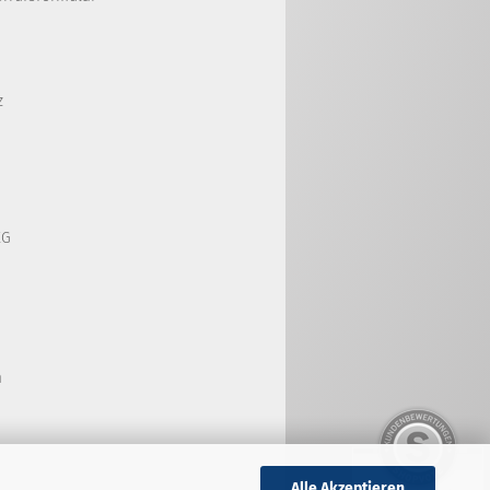
z
KG
m
Alle Akzeptieren