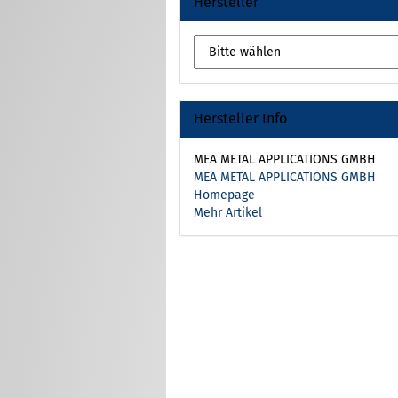
Hersteller
Eckverbinder für
Doppelstabmatten
Montagefüße für
Doppelstabmatten
Zaunanschlußleisten Sets
U-Verbinder für
Hersteller Info
Doppelstabmatten
Innensechskantschlüssel / Bit
MEA METAL APPLICATIONS GMBH
/ M8x40 Schraube für
MEA METAL APPLICATIONS GMBH
Doppelstabmattenzaun
Homepage
Mehr Artikel
Sonstiges Zubehör für
Doppelstabmatten