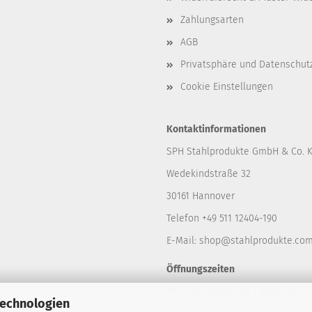
Zahlungsarten
AGB
Privatsphäre und Datenschut
Cookie Einstellungen
Kontaktinformationen
SPH Stahlprodukte GmbH & Co. 
Wedekindstraße 32
30161 Hannover
Telefon +49 511 12404-190
E-Mail: shop
@stahlprodukte.co
Öffnungszeiten
z
Mo. - Do. 08:00 Uhr - 16:30 Uhr
Technologien
iegel