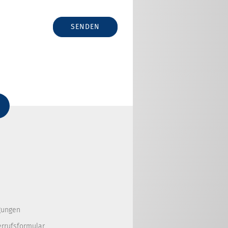
SENDEN
gungen
errufsformular