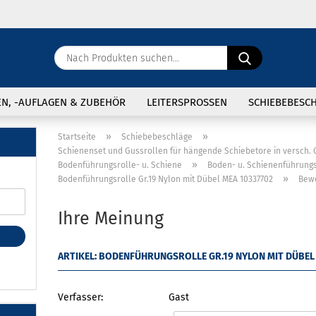
Sprache ausw
Nach
Produkten
suchen...
E
Lieferland
EN, -AUFLAGEN & ZUBEHÖR
LEITERSPROSSEN
SCHIEBEBESC
P
»
»
Startseite
Schiebebeschläge
Schienenset und Gussrollen für hängende Schiebetore in versch.
Restposten anzeigen
»
Bodenführungsrolle- u. Schiene
Boden- u. Schienenführungs
»
Bodenführungsrolle Gr.19 Nylon mit Dübel MEA 10337702
Bew
Gitterroste und Sonstiges
Zubehör
Ihre Meinung
Kon
Pas
ARTIKEL: BODENFÜHRUNGSROLLE GR.19 NYLON MIT DÜBEL
Verfasser:
Gast