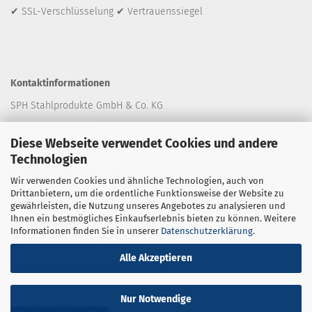
✔ SSL-Verschlüsselung ✔ Vertrauenssiegel
Kontaktinformationen
SPH Stahlprodukte GmbH & Co. KG
Wedekindstraße 32
Diese Webseite verwendet Cookies und andere
30161 Hannover
Technologien
Telefon +49 511 12404-190
Wir verwenden Cookies und ähnliche Technologien, auch von
Drittanbietern, um die ordentliche Funktionsweise der Website zu
E-Mail: shop
@stahlprodukte.com
gewährleisten, die Nutzung unseres Angebotes zu analysieren und
Ihnen ein bestmögliches Einkaufserlebnis bieten zu können. Weitere
Öffnungszeiten
Informationen finden Sie in unserer
Datenschutzerklärung
.
Mo. - Do. 08:00 Uhr - 16:30 Uhr
Alle Akzeptieren
Fr. 08:00 Uhr - 13:30 Uhr
Nur Notwendige