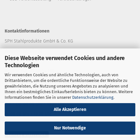
Kontaktinformationen
SPH Stahlprodukte GmbH & Co. KG
Wedekindstraße 32
Diese Webseite verwendet Cookies und andere
30161 Hannover
Technologien
Telefon +49 511 12404-190
Wir verwenden Cookies und ähnliche Technologien, auch von
Drittanbietern, um die ordentliche Funktionsweise der Website zu
E-Mail: shop
@stahlprodukte.com
gewährleisten, die Nutzung unseres Angebotes zu analysieren und
Ihnen ein bestmögliches Einkaufserlebnis bieten zu können. Weitere
Öffnungszeiten
Informationen finden Sie in unserer
Datenschutzerklärung
.
Mo. - Do. 08:00 Uhr - 16:30 Uhr
Alle Akzeptieren
Fr. 08:00 Uhr - 13:30 Uhr
Nur Notwendige
Vertrag widerrufen