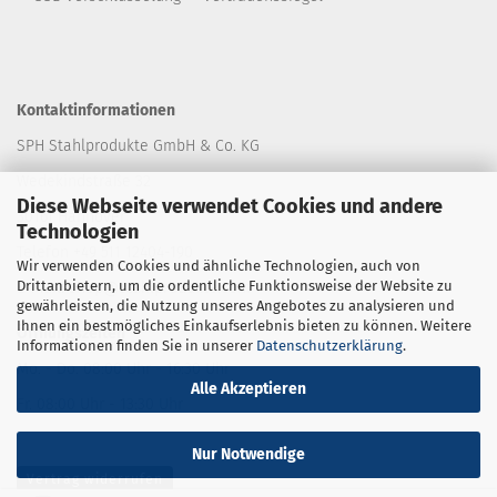
Kontaktinformationen
SPH Stahlprodukte GmbH & Co. KG
Wedekindstraße 32
Diese Webseite verwendet Cookies und andere
30161 Hannover
Technologien
Telefon +49 511 12404-190
Wir verwenden Cookies und ähnliche Technologien, auch von
Drittanbietern, um die ordentliche Funktionsweise der Website zu
E-Mail: shop
@stahlprodukte.com
gewährleisten, die Nutzung unseres Angebotes zu analysieren und
Ihnen ein bestmögliches Einkaufserlebnis bieten zu können. Weitere
Öffnungszeiten
Informationen finden Sie in unserer
Datenschutzerklärung
.
Mo. - Do. 08:00 Uhr - 16:30 Uhr
Alle Akzeptieren
Fr. 08:00 Uhr - 13:30 Uhr
Nur Notwendige
Vertrag widerrufen