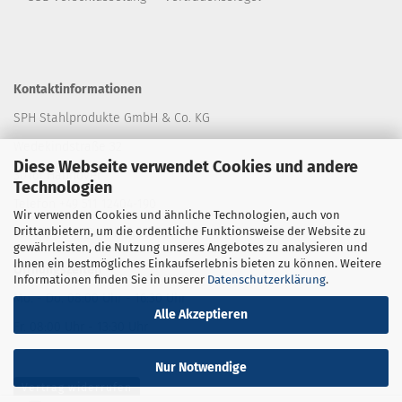
Kontaktinformationen
SPH Stahlprodukte GmbH & Co. KG
Wedekindstraße 32
Diese Webseite verwendet Cookies und andere
30161 Hannover
Technologien
Telefon +49 511 12404-190
Wir verwenden Cookies und ähnliche Technologien, auch von
Drittanbietern, um die ordentliche Funktionsweise der Website zu
E-Mail: shop
@stahlprodukte.com
gewährleisten, die Nutzung unseres Angebotes zu analysieren und
Ihnen ein bestmögliches Einkaufserlebnis bieten zu können. Weitere
Öffnungszeiten
Informationen finden Sie in unserer
Datenschutzerklärung
.
Mo. - Do. 08:00 Uhr - 16:30 Uhr
Alle Akzeptieren
Fr. 08:00 Uhr - 13:30 Uhr
Nur Notwendige
Vertrag widerrufen