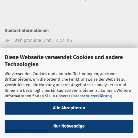
Kontaktinformationen
SPH Stahlprodukte GmbH & Co. KG
Wedekindstraße 32
Diese Webseite verwendet Cookies und andere
30161 Hannover
Technologien
Telefon +49 511 12404-190
Wir verwenden Cookies und ähnliche Technologien, auch von
Drittanbietern, um die ordentliche Funktionsweise der Website zu
E-Mail: shop
@stahlprodukte.com
gewährleisten, die Nutzung unseres Angebotes zu analysieren und
Ihnen ein bestmögliches Einkaufserlebnis bieten zu können. Weitere
Öffnungszeiten
Informationen finden Sie in unserer
Datenschutzerklärung
.
Mo. - Do. 08:00 Uhr - 16:30 Uhr
Alle Akzeptieren
Fr. 08:00 Uhr - 13:30 Uhr
Nur Notwendige
Vertrag widerrufen