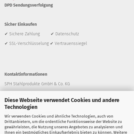
DPD Sendungsverfolgung
Sicher Einkaufen
✔ Sichere Zahlung ✔ Datenschutz
✔ SSL-Verschlüsselung ✔ Vertrauenssiegel
Kontaktinformationen
SPH Stahlprodukte GmbH & Co. KG
Wedekindstraße 32
Diese Webseite verwendet Cookies und andere
30161 Hannover
Technologien
Telefon +49 511 12404-190
Wir verwenden Cookies und ähnliche Technologien, auch von
Drittanbietern, um die ordentliche Funktionsweise der Website zu
E-Mail: shop
@stahlprodukte.com
gewährleisten, die Nutzung unseres Angebotes zu analysieren und
Ihnen ein bestmögliches Einkaufserlebnis bieten zu können. Weitere